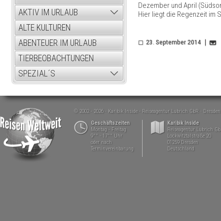
Dezember und April (Südsomm
AKTIV IM URLAUB
Hier liegt die Regenzeit im
ALTE KULTUREN
ABENTEUER IM URLAUB
23. September 2014
TIERBEOBACHTUNGEN
SPEZIAL´S
© 2002 - 2026
Karibik Inside - Reiseagentur Lubrich GbR
Dresden
Geschäftszeiten
Karibik Inside
Montag - Freitag
Reiseagentur Lubrich G
9°° - 17°° Uhr
Lockwitztalstraße 20
oder nach
01259 Dresden
Terminvereinbarung
Deutschland