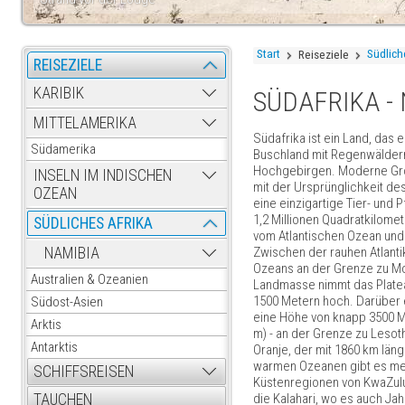
Start
Südlich
Reiseziele
REISEZIELE
KARIBIK
SÜDAFRIKA -
MITTELAMERIKA
Südafrika ist ein Land, das
Südamerika
Buschland mit Regenwäldern
Hochgebirgen. Moderne Groß
INSELN IM INDISCHEN
mit der Ursprünglichkeit de
OZEAN
eine einzigartige Tier- und
1,2 Millionen Quadratkilome
SÜDLICHES AFRIKA
vom Atlantischen Ozean und 
Zwischen der rauhen Atlanti
NAMIBIA
Ozeans an der Grenze zu Moz
Australien & Ozeanien
Landmasse nimmt das Plateau
1500 Metern hoch. Darüber e
Südost-Asien
eine Höhe von knapp 3500 Me
Arktis
m) - an der Grenze zu Leso
Antarktis
Oranje, der mit 1860 km län
warmen Ozeanen gibt es meh
SCHIFFSREISEN
Küstenregionen von KwaZulu-
die Kalahari, wo es auch Ja
TAUCHEN