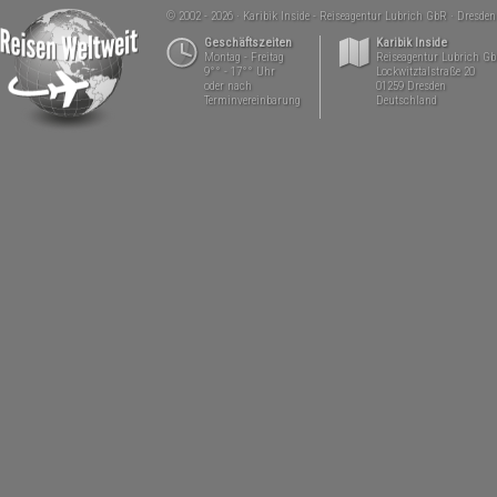
© 2002 - 2026
Karibik Inside - Reiseagentur Lubrich GbR
Dresden
Geschäftszeiten
Karibik Inside
Montag - Freitag
Reiseagentur Lubrich G
9°° - 17°° Uhr
Lockwitztalstraße 20
oder nach
01259 Dresden
Terminvereinbarung
Deutschland