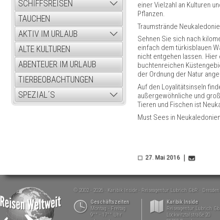
SCHIFFSREISEN
einer Vielzahl an Kulturen u
Pflanzen.
TAUCHEN
Traumstrände Neukaledoni
AKTIV IM URLAUB
Sehnen Sie sich nach kilome
einfach dem türkisblauen Wa
ALTE KULTUREN
nicht entgehen lassen. Hie
ABENTEUER IM URLAUB
buchtenreichen Küstengebiet
der Ordnung der Natur angeg
TIERBEOBACHTUNGEN
Auf den Loyalitätsinseln fi
SPEZIAL´S
außergewöhnliche und großz
Tieren und Fischen ist Neuk
Must Sees in Neukaledonie
27. Mai 2016
© 2002 - 2026
Karibik Inside - Reiseagentur Lubrich GbR
Dresden
Geschäftszeiten
Karibik Inside
Montag - Freitag
Reiseagentur Lubrich G
9°° - 17°° Uhr
Lockwitztalstraße 20