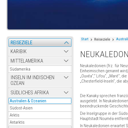
Start
Austral
Reiseziele
REISEZIELE
KARIBIK
NEUKALEDONI
MITTELAMERIKA
Neukaledonien (frz. für Neus
Südamerika
Einheimischen genannt wird, i
„Ouvéa"," Lifou", „Maré", di
INSELN IM INDISCHEN
„Chesterfield-Inseln", die 
OZEAN
SÜDLICHES AFRIKA
Die Kanaky sprechen franzö
ausgelebt. In Neukaledonien
Australien & Ozeanien
beeindruckende Geschicht
Südost-Asien
Die Inselgruppe in der Südse
Arktis
Hauptstadt Nouméa entfernt
Antarktis
In Neukaledonien erwartet 