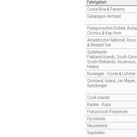
Fahrtgebiet
Costa Rica & Panama
Galapagos-Archipel
Patagonisches Eisfeld, Archip
Chonos & Kap Horn
Antarktische Halbinsel, Ross
& Weddell See
Südatlantik -
Falkland Islands, South Geor
South Shetlands, Ascension, 
Helena
Norwegen - Fjorde & Lofoten
Grönland, Island, Jan Mayen,
Spitzbergen
Cook Islands
Karibik - Kuba
Französisch Polynesien
Fiji Islands
Neuseeland
Seychellen