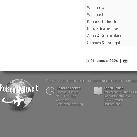
Westafrika
Westaustralien
Kanarische Inseln
Kapverdische Inseln
Adria & Griechenland
Spanien & Portugal
26. Januar 2026
© 2002 - 2026
Karibik Inside - Reiseagentur Lubrich GbR
Dresden
Geschäftszeiten
Karibik Inside
Montag - Freitag
Reiseagentur Lubrich G
9°° - 17°° Uhr
Lockwitztalstraße 20
oder nach
01259 Dresden
Terminvereinbarung
Deutschland