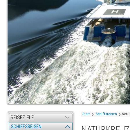
Start
Schiffsreisen
Natu
REISEZIELE
SCHIFFSREISEN
NATURKREUZ