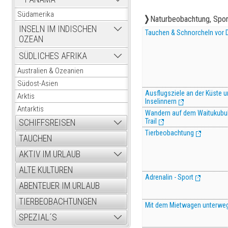
Südamerika
Naturbeobachtung, Spor
INSELN IM INDISCHEN
Tauchen & Schnorcheln vor 
OZEAN
SÜDLICHES AFRIKA
Australien & Ozeanien
Südost-Asien
Ausflugsziele an der Küste u
Arktis
Inselinnern
Antarktis
Wandern auf dem Waitukubul
Trail
SCHIFFSREISEN
Tierbeobachtung
TAUCHEN
AKTIV IM URLAUB
ALTE KULTUREN
Adrenalin - Sport
ABENTEUER IM URLAUB
TIERBEOBACHTUNGEN
Mit dem Mietwagen unterwe
SPEZIAL´S