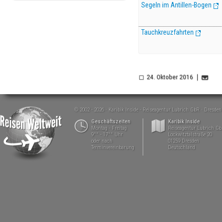
Segeln im Antillen-Bogen
Tauchkreuzfahrten
24. Oktober 2016
© 2002 - 2026
Karibik Inside - Reiseagentur Lubrich GbR
Dresden
Geschäftszeiten
Karibik Inside
Montag - Freitag
Reiseagentur Lubrich G
9°° - 17°° Uhr
Lockwitztalstraße 20
oder nach
01259 Dresden
Terminvereinbarung
Deutschland