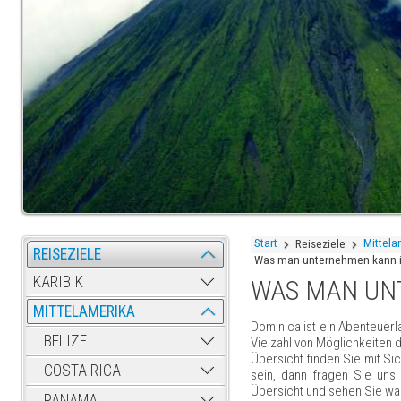
Start
Mittela
Reiseziele
REISEZIELE
Was man unternehmen kann 
KARIBIK
WAS MAN UN
MITTELAMERIKA
Dominica ist ein Abenteuerla
BELIZE
Vielzahl von Möglichkeiten 
Übersicht finden Sie mit Sic
COSTA RICA
sein, dann fragen Sie uns
Übersicht und sehen Sie was
PANAMA