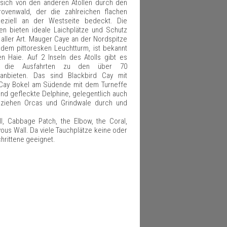
 sich von den anderen Atollen durch den
ovenwald, der die zahlreichen flachen
peziell an der Westseite bedeckt. Die
en bieten ideale Laichplätze und Schutz
 aller Art. Mauger Caye an der Nordspitze
 dem pittoresken Leuchtturm, ist bekannt
en Haie. Auf 2 Inseln des Atolls gibt es
s, die Ausfahrten zu den über 70
 anbieten. Das sind Blackbird Cay mit
ig Cay Bokel am Südende mit dem Turneffe
und gefleckte Delphine, gelegentlich auch
 ziehen Orcas und Grindwale durch und
ill, Cabbage Patch, the Elbow, the Coral,
vous Wall. Da viele Tauchplätze keine oder
chrittene geeignet.