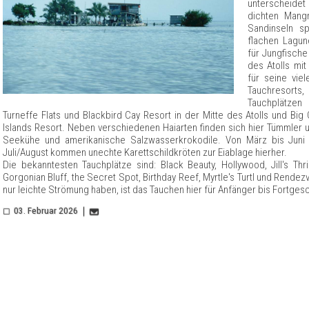
unterscheidet
dichten Mangr
Sandinseln s
flachen Lagun
für Jungfische
des Atolls mit
für seine viel
Tauchresort
Tauchplätzen
Turneffe Flats und Blackbird Cay Resort in der Mitte des Atolls und B
Islands Resort. Neben verschiedenen Haiarten finden sich hier Tümmler 
Seekühe und amerikanische Salzwasserkrokodile. Von März bis Juni
Juli/August kommen unechte Karettschildkröten zur Eiablage hierher.
Die bekanntesten Tauchplätze sind: Black Beauty, Hollywood, Jill's Thr
Gorgonian Bluff, the Secret Spot, Birthday Reef, Myrtle's Turtl und Rendez
nur leichte Strömung haben, ist das Tauchen hier für Anfänger bis Fortges
03. Februar 2026