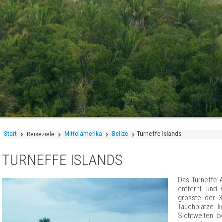
Start
Mittelamerika
Belize
Turneffe Islands
Reiseziele
TURNEFFE ISLANDS
Das Turneffe A
entfernt und
grösste der 3
Tauchplätze 
Sichtweiten b