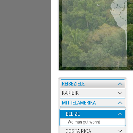
REISEZIELE
KARIBIK
MITTELAMERIKA
BELIZE
Wo man gut wohnt
COSTA RICA