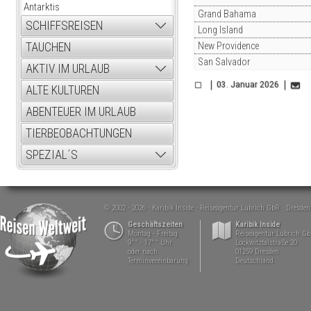
Antarktis
Grand Bahama
SCHIFFSREISEN
Long Island
New Providence
TAUCHEN
San Salvador
AKTIV IM URLAUB
03. Januar 2026
ALTE KULTUREN
ABENTEUER IM URLAUB
TIERBEOBACHTUNGEN
SPEZIAL´S
© 2002 - 2026
Karibik Inside - Reiseagentur Lubrich GbR
Dresden
Geschäftszeiten
Karibik Inside
Montag - Freitag
Reiseagentur Lubrich G
9°° - 17°° Uhr
Lockwitztalstraße 20
oder nach
01259 Dresden
Terminvereinbarung
Deutschland