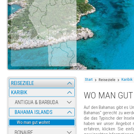
Start
Karibik
Reiseziele
REISEZIELE
KARIBIK
WO MAN GUT
ANTIGUA & BARBUDA
Auf den Bahamas gibt es Unt
BAHAMA ISLANDS
Bahamas" gerecht zu werden
die das Typische der Insel
Wo man gut wohnt
haben wir unser Angebot 
erfahren, klicken Sie ein
BONAIRE