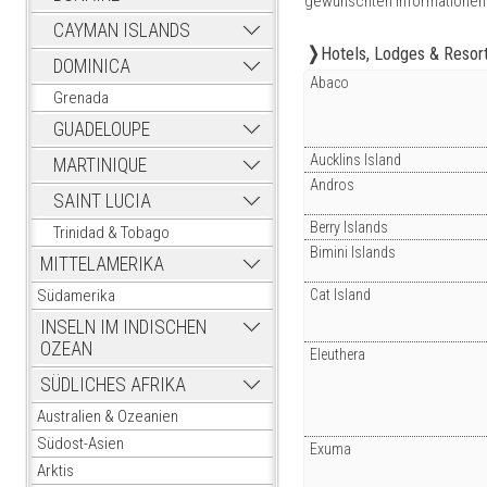
gewünschten Informationen
CAYMAN ISLANDS
Hotels, Lodges & Resor
DOMINICA
Abaco
Grenada
GUADELOUPE
Aucklins Island
MARTINIQUE
Andros
SAINT LUCIA
Berry Islands
Trinidad & Tobago
Bimini Islands
MITTELAMERIKA
Cat Island
Südamerika
INSELN IM INDISCHEN
OZEAN
Eleuthera
SÜDLICHES AFRIKA
Australien & Ozeanien
Südost-Asien
Exuma
Arktis