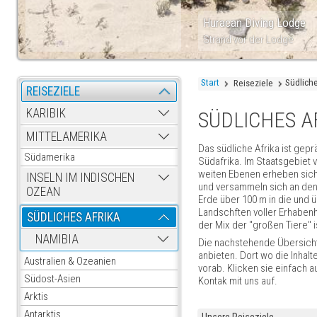
Huracan Diving Lodge
Strand vor der Lodge
Start
Südliche
Reiseziele
REISEZIELE
KARIBIK
SÜDLICHES A
MITTELAMERIKA
Das südliche Afrika ist gep
Südamerika
Südafrika. Im Staatsgebiet 
weiten Ebenen erheben sich
INSELN IM INDISCHEN
und versammeln sich an den
OZEAN
Erde über 100 m in die und 
Landschften voller Erhabenh
SÜDLICHES AFRIKA
der Mix der "großen Tiere" i
NAMIBIA
Die nachstehende Übersicht 
anbieten. Dort wo die Inhalte
Australien & Ozeanien
vorab. Klicken sie einfach 
Südost-Asien
Kontak mit uns auf.
Arktis
Antarktis
Unsere Reiseziele