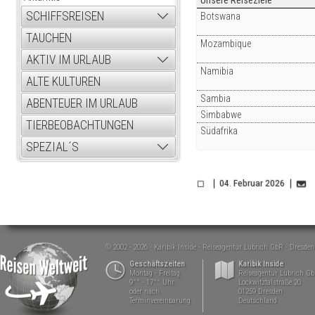
SCHIFFSREISEN
Botswana
TAUCHEN
Mozambique
AKTIV IM URLAUB
Namibia
ALTE KULTUREN
Sambia
ABENTEUER IM URLAUB
Simbabwe
TIERBEOBACHTUNGEN
Südafrika
SPEZIAL´S
04. Februar 2026
© 2002 - 2026
Karibik Inside - Reiseagentur Lubrich GbR
Dresden
Geschäftszeiten
Karibik Inside
Montag - Freitag
Reiseagentur Lubrich G
9°° - 17°° Uhr
Lockwitztalstraße 20
oder nach
01259 Dresden
Terminvereinbarung
Deutschland