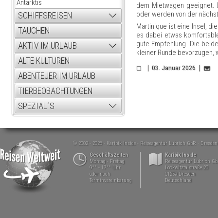
Antarktis
dem Mietwagen geeignet. D
oder werden von der nächste
SCHIFFSREISEN
Martinique ist eine Insel, 
TAUCHEN
es dabei etwas komfortabler
gute Empfehlung. Die beiden
AKTIV IM URLAUB
kleiner Runde bevorzugen, 
ALTE KULTUREN
03. Januar 2026
ABENTEUER IM URLAUB
TIERBEOBACHTUNGEN
SPEZIAL´S
© 2002 - 2026
Karibik Inside - Reiseagentur Lubrich GbR
Dresden
Geschäftszeiten
Karibik Inside
Montag - Freitag
Reiseagentur Lubrich G
9°° - 17°° Uhr
Lockwitztalstraße 20
oder nach
01259 Dresden
Terminvereinbarung
Deutschland