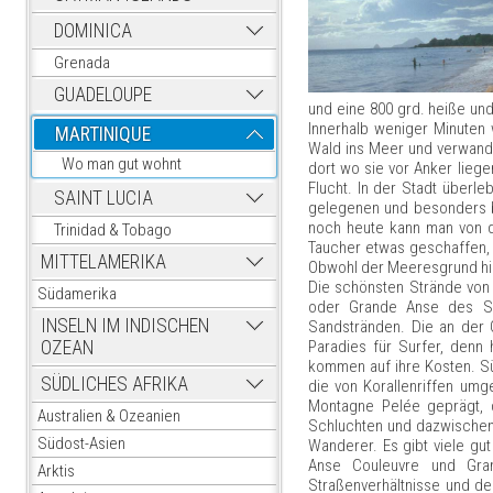
DOMINICA
Grenada
GUADELOUPE
und eine 800 grd. heiße und
Innerhalb weniger Minuten
MARTINIQUE
Wald ins Meer und verwandel
Wo man gut wohnt
dort wo sie vor Anker lieg
Flucht. In der Stadt überleb
SAINT LUCIA
gelegenen und besonders be
noch heute kann man von d
Trinidad & Tobago
Taucher etwas geschaffen, w
MITTELAMERIKA
Obwohl der Meeresgrund hier
Die schönsten Strände von
Südamerika
oder Grande Anse des Sa
INSELN IM INDISCHEN
Sandstränden. Die an der 
Paradies für Surfer, denn 
OZEAN
kommen auf ihre Kosten. Südl
SÜDLICHES AFRIKA
die von Korallenriffen um
Montagne Pelée geprägt, 
Australien & Ozeanien
Schluchten und dazwischen 
Südost-Asien
Wanderer. Es gibt viele g
Anse Couleuvre und Gran
Arktis
Straßenverhältnisse und de