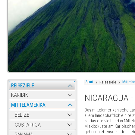
Start
Mittela
Reiseziele
REISEZIELE
KARIBIK
NICARAGUA -
MITTELAMERIKA
Das mittelamerikanische La
BELIZE
allem landschaftlich ein re
ist das größte Land in Mitt
COSTA RICA
Miskitoküste am Karibischen
gehören ebenso zu den seh
PANAMA