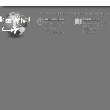
© 2002 - 2026
Karibik Inside - Reiseagentur Lubrich GbR
Dresden
Geschäftszeiten
Karibik Inside
Montag - Freitag
Reiseagentur Lubrich G
9°° - 17°° Uhr
Lockwitztalstraße 20
oder nach
01259 Dresden
Terminvereinbarung
Deutschland