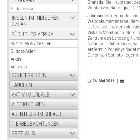
Granada. Die Hauptstadt de
Westen von Nicaragua. Die 
Südamerika
Jahrhundert gegründet und 
INSELN IM INDISCHEN
Weltdokumentenerbe, dem na
OZEAN
ist Granada mit der kolonial
Vulkans Mombacho. Nördlich 
SÜDLICHES AFRIKA
Zentrum des Landes gilt und
Australien & Ozeanien
Nicaragua, Ruben Dario, wur
entfernt in Poneloya findet
Südost-Asien
Canon von Somoto liegen i
Arktis
Antarktis
SCHIFFSREISEN
26. Mai 2016
TAUCHEN
AKTIV IM URLAUB
ALTE KULTUREN
ABENTEUER IM URLAUB
TIERBEOBACHTUNGEN
SPEZIAL´S