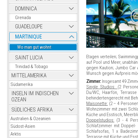
DOMINICA
Grenada
GUADELOUPE
MARTINIQUE
Wo man gut wohnt
Etagen verteilen; Swimmingp
SAINT LUCIA
auf Pool und Meer, unabhän
Trinidad & Tobago
gegen Kaution; Jumbo Car Au
Wunsch gegen Aufpreis mög
MITTELAMERIKA
Zimmer:
Insgesamt 49 Zimme
Südamerika
Single Studios:
(2 Persone
Du/WC, Haarfön, Terrasse 
INSELN IM INDISCHEN
behindertengerecht mit Beh
OZEAN
Maisonette:
(2 – 4 Personen
Wohnzimmer mit zwei Schlafs
SÜDLICHES AFRIKA
Küche und Esstisch, Meerbl
Australien & Ozeanien
Doppelstudios:
(3 - 4 Pers
Schlafzimmer mit Doppel-
Südost-Asien
Schlafsofas, 1 x Badezimm
Arktis
Terrasse mit Küche und Esst