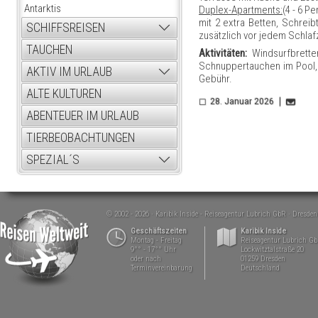
Antarktis
Duplex-Apartments:
(4 - 6 
mit 2 extra Betten, Schreib
SCHIFFSREISEN
zusätzlich vor jedem Schlaf
TAUCHEN
Aktivitäten:
Windsurfbretter
Schnuppertauchen im Pool,
AKTIV IM URLAUB
Gebühr.
ALTE KULTUREN
28. Januar 2026
ABENTEUER IM URLAUB
TIERBEOBACHTUNGEN
SPEZIAL´S
© 2002 - 2026
Karibik Inside - Reiseagentur Lubrich GbR
Dresden
Geschäftszeiten
Karibik Inside
Montag - Freitag
Reiseagentur Lubrich G
9°° - 17°° Uhr
Lockwitztalstraße 20
oder nach
01259 Dresden
Terminvereinbarung
Deutschland