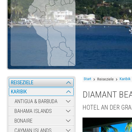
Start
Karibik
Reiseziele
REISEZIELE
KARIBIK
DIAMANT BE
ANTIGUA & BARBUDA
HOTEL AN DER GRA
BAHAMA ISLANDS
BONAIRE
CAYMAN ISLANDS