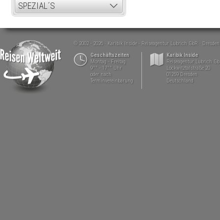
SPEZIAL´S
© 2002 - 2026
Karibik Inside - Reiseagentur Lubrich GbR
Dresden
Geschäftszeiten
Karibik Inside
Montag - Freitag
Reiseagentur Lubrich G
9°° - 17°° Uhr
Lockwitztalstraße 20
oder nach
01259 Dresden
Terminvereinbarung
Deutschland