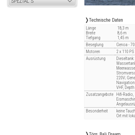
SPEZIAL´S
Technische Daten
Länge
18,3 m
Breite
8,6 m
Tiefgang
1,45 m
Beseglung
Genoa - 70 
Motoren
2 x 110 PS
Ausrüstung
Dieseltank:
Wassertank
Meerwasser
Stromverso
220V; Gene
Navigation:
VHF, Depth
Zusatzangebote
Hifi-Radio
Eismaschin
Angelausrü
Besonderheit
keine Tauc
Ort mit lo
Törn: Bali Dream