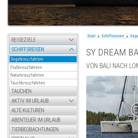
Start
Schiffsreisen
Sege
REISEZIELE
SCHIFFSREISEN
SY DREAM BA
Segelkreuzfahrten
VON BALI NACH LO
Flußkreuzfahrten
Naturkreuzfahrten
Tauchkreuzfahrten
TAUCHEN
AKTIV IM URLAUB
ALTE KULTUREN
ABENTEUER IM URLAUB
TIERBEOBACHTUNGEN