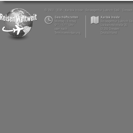
© 2002 - 2026
Karibik Inside - Reiseagentur Lubrich GbR
Dresden
Geschäftszeiten
Karibik Inside
Montag - Freitag
Reiseagentur Lubrich G
9°° - 17°° Uhr
Lockwitztalstraße 20
oder nach
01259 Dresden
Terminvereinbarung
Deutschland