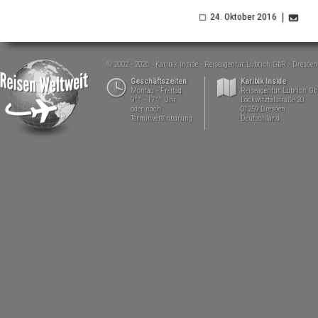
24. Oktober 2016
© 2002 - 2026
Karibik Inside - Reiseagentur Lubrich GbR
Dresden
Geschäftszeiten
Karibik Inside
Montag - Freitag
Reiseagentur Lubrich G
9°° - 17°° Uhr
Lockwitztalstraße 20
oder nach
01259 Dresden
Terminvereinbarung
Deutschland