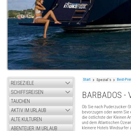
Start
Best-Pre
Spezial´s
REISEZIELE
SCHIFFSREISEN
BARBADOS - 
TAUCHEN
Ob Sie nach Puderzucker-St
AKTIV IM URLAUB
bevorzugen oder wenn Sie ei
die östlichste der Kleinen A
ALTE KULTUREN
und dem Atlantischen Ozean 
kleinere Hotels Windsurfer 
ABENTEUER IM URLAUB