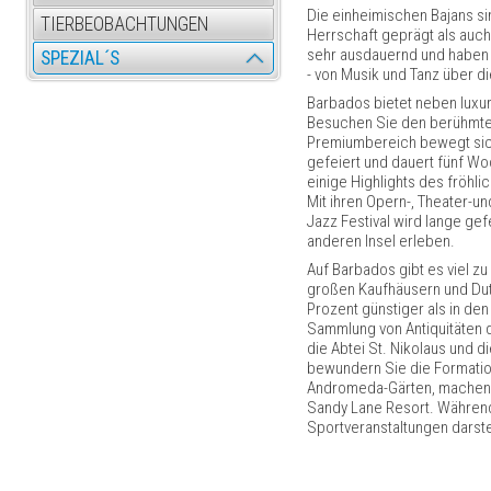
Die einheimischen Bajans s
TIERBEOBACHTUNGEN
Herrschaft geprägt als auch 
sehr ausdauernd und haben n
SPEZIAL´S
- von Musik und Tanz über di
Barbados bietet neben luxur
Besuchen Sie den berühmten 
Premiumbereich bewegt sich 
gefeiert und dauert fünf Wo
einige Highlights des fröhli
Mit ihren Opern-, Theater-
Jazz Festival wird lange gef
anderen Insel erleben.
Auf Barbados gibt es viel zu
großen Kaufhäusern und Dut
Prozent günstiger als in de
Sammlung von Antiquitäten 
die Abtei St. Nikolaus und 
bewundern Sie die Formation
Andromeda-Gärten, machen S
Sandy Lane Resort. Während
Sportveranstaltungen darstel