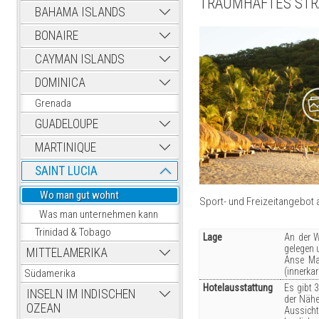
TRAUMHAFTES STRA
BAHAMA ISLANDS
BONAIRE
CAYMAN ISLANDS
DOMINICA
Grenada
GUADELOUPE
MARTINIQUE
SAINT LUCIA
Wo man gut wohnt
Sport- und Freizeitangebot a
Was man unternehmen kann
Trinidad & Tobago
Lage
An der W
gelegen 
MITTELAMERIKA
Anse Mam
(innerka
Südamerika
Hotelausstattung
Es gibt 
INSELN IM INDISCHEN
der Nähe
OZEAN
Aussicht