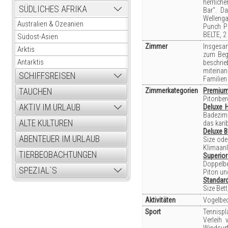
herrlich
SÜDLICHES AFRIKA
Bar". D
Wellenga
Australien & Ozeanien
Punch Pa
BELTE, 2
Südost-Asien
Zimmer
Insgesam
Arktis
zum Begi
Antarktis
beschri
miteinan
SCHIFFSREISEN
Familien
Zimmerkategorien
Premium 
TAUCHEN
Pitonber
AKTIV IM URLAUB
Deluxe H
Badezimm
ALTE KULTUREN
das kari
Deluxe B
ABENTEUER IM URLAUB
Size ode
Klimaanl
TIERBEOBACHTUNGEN
Superior 
Doppelbe
SPEZIAL´S
Piton un
Standard
Size Bet
Aktivitäten
Vogelbeo
Sport
Tennispl
Verleih
Windsurf