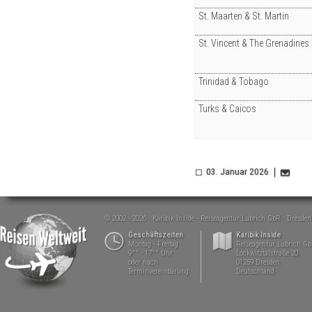
St. Maarten & St. Martin
St. Vincent & The Grenadines
Trinidad & Tobago
Turks & Caicos
03. Januar 2026
© 2002 - 2026
Karibik Inside - Reiseagentur Lubrich GbR
Dresden
Geschäftszeiten
Karibik Inside
Montag - Freitag
Reiseagentur Lubrich G
9°° - 17°° Uhr
Lockwitztalstraße 20
oder nach
01259 Dresden
Terminvereinbarung
Deutschland