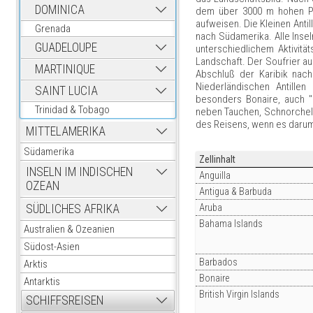
DOMINICA
dem über 3000 m hohen Pi
aufweisen. Die Kleinen Anti
Grenada
nach Südamerika. Alle Insel
GUADELOUPE
unterschiedlichem Aktivitä
Landschaft. Der Soufrier au
MARTINIQUE
Abschluß der Karibik nac
Niederländischen Antille
SAINT LUCIA
besonders Bonaire, auch "
Trinidad & Tobago
neben Tauchen, Schnorchel, 
des Reisens, wenn es daru
MITTELAMERIKA
Südamerika
Zellinhalt
INSELN IM INDISCHEN
Anguilla
OZEAN
Antigua & Barbuda
SÜDLICHES AFRIKA
Aruba
Bahama Islands
Australien & Ozeanien
Südost-Asien
Barbados
Arktis
Bonaire
Antarktis
British Virgin Islands
SCHIFFSREISEN