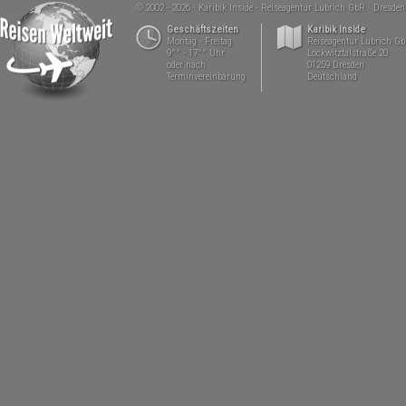
© 2002 - 2026
Karibik Inside - Reiseagentur Lubrich GbR
Dresden
Geschäftszeiten
Karibik Inside
Montag - Freitag
Reiseagentur Lubrich G
9°° - 17°° Uhr
Lockwitztalstraße 20
oder nach
01259 Dresden
Terminvereinbarung
Deutschland