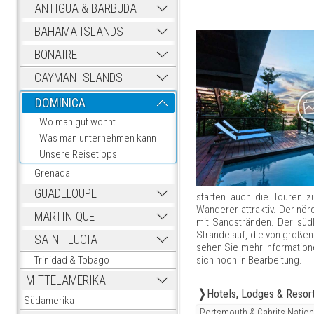
ANTIGUA & BARBUDA
BAHAMA ISLANDS
BONAIRE
CAYMAN ISLANDS
DOMINICA
Wo man gut wohnt
Was man unternehmen kann
Unsere Reisetipps
Grenada
GUADELOUPE
starten auch die Touren z
Wanderer attraktiv. Der nörd
MARTINIQUE
mit Sandstränden. Der südl
Strände auf, die von große
SAINT LUCIA
sehen Sie mehr Informatione
sich noch in Bearbeitung.
Trinidad & Tobago
MITTELAMERIKA
Hotels, Lodges & Resor
Südamerika
Portsmouth & Cabrits Nation